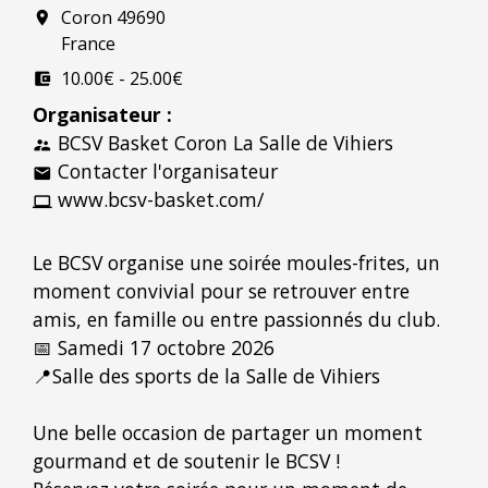
Coron 49690
room
France
10.00€ - 25.00€
account_balance_wallet
Organisateur :
BCSV Basket Coron La Salle de Vihiers
supervisor_account
Contacter l'organisateur
email
www.bcsv-basket.com/
computer
Le BCSV organise une soirée moules-frites, un
moment convivial pour se retrouver entre
amis, en famille ou entre passionnés du club.
📅 Samedi 17 octobre 2026
📍Salle des sports de la Salle de Vihiers
Une belle occasion de partager un moment
gourmand et de soutenir le BCSV !