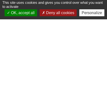
This site uses cookies and gives you control over what you want
to activate
OK, accept all
Deny all cookies
Personalize
Contacts
Commune de Coron
2 rue David d'Angers
49690 Coron - FRANCE
+33 2 41 55 81 89
Contact
Liens
Les services de la mairie
Application INTRAMUROS