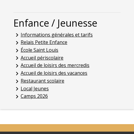
Enfance / Jeunesse
Informations générales et tarifs
keyboard_arrow_right
Relais Petite Enfance
keyboard_arrow_right
École Saint Louis
keyboard_arrow_right
Accueil périscolaire
keyboard_arrow_right
Accueil de loisirs des mercredis
keyboard_arrow_right
Accueil de loisirs des vacances
keyboard_arrow_right
Restaurant scolaire
keyboard_arrow_right
Local Jeunes
keyboard_arrow_right
Camps 2026
keyboard_arrow_right