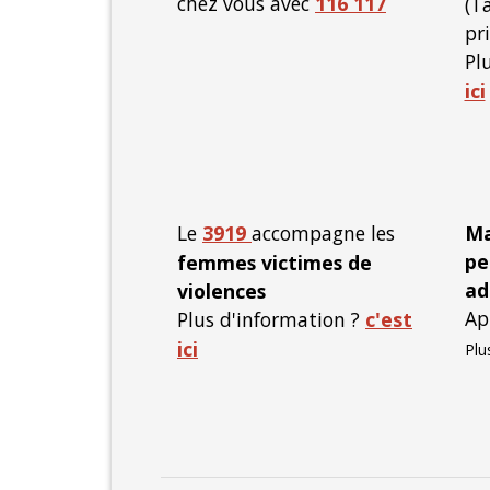
chez vous avec
116 117
(Ta
pr
Pl
ici
Le
3919
accompagne les
Ma
pe
femmes victimes de
ad
violences
Ap
Plus d'information ?
c'est
ici
Plu