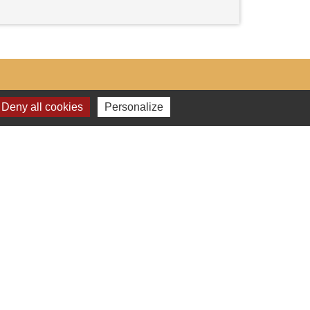
Deny all cookies
Personalize
Liens
Les services de la mairie
Application INTRAMUROS