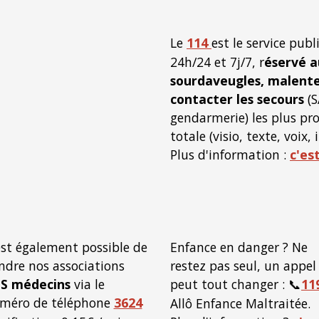
Le
114
est le service publ
24h/24 et 7j/7, r
éservé a
sourdaveugles, malent
contacter les secours
(S
gendarmerie) les plus pro
totale (visio, texte, voix,
Plus d'information :
c'est
 est également possible de
Enfance en danger ? Ne
indre nos associations
restez pas seul, un appel
S médecins
via le
peut tout changer : 📞
11
méro de téléphone
3624
Allô Enfance Maltraitée.