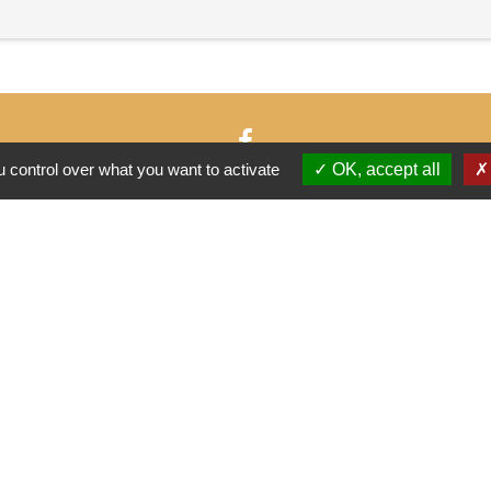
 control over what you want to activate
OK, accept all
-
-
-
ité
Accessibilité
Plan du site
Gestion des cookies