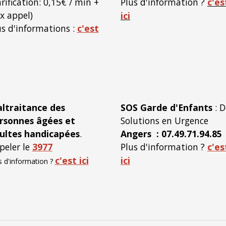
rification: 0,15€ / min +
Plus d'information ?
c'es
ix appel)
ici
us d'informations :
c'est
ltraitance des
SOS Garde d'Enfants
: D
rsonnes âgées et
Solutions en Urgence
ultes handicapées
.
Angers : 07.49.71.94.85
peler le
3977
Plus d'information ?
c'es
c'est ici
ici
s d'information ?