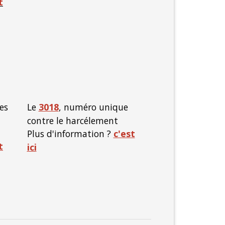
t
es
Le
3018
, numéro unique
contre le harcélement
Plus d'information ?
c'est
t
ici