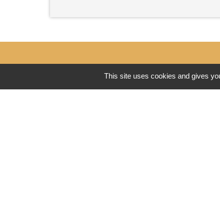
This site uses cookies and gives you
Contacts
Commune de Coron
2 rue David d'Angers
49690 Coron - FRANCE
+33 2 41 55 81 89
Contact
-
Mentions légales
Politique de confidential