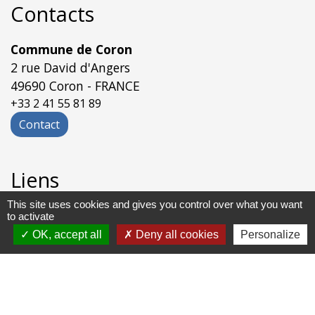
Contacts
Commune de Coron
2 rue David d'Angers
49690 Coron - FRANCE
+33 2 41 55 81 89
Contact
Liens
This site uses cookies and gives you control over what you want
Les services de la mairie
to activate
Application INTRAMUROS
OK, accept all
Deny all cookies
Personalize
-
-
Mentions légales
Politique de confidentialité
-
-
Accessibilité
Plan du site
Gestion des cookies